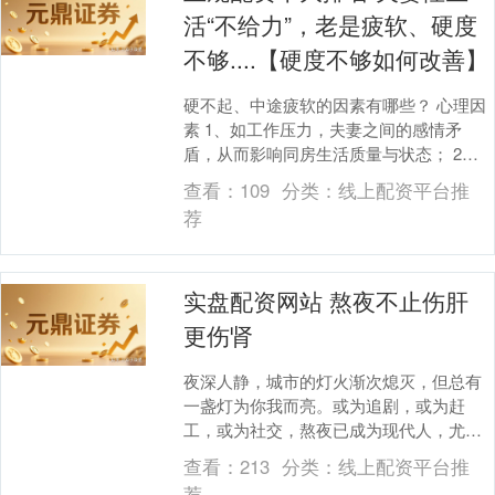
活“不给力”，老是疲软、硬度
不够....【硬度不够如何改善】
硬不起、中途疲软的因素有哪些？ 心理因
素 1、如工作压力，夫妻之间的感情矛
盾，从而影响同房生活质量与状态； 2、
同房生活时，伴侣表现出兴致不高，把同
查看：
109
分类：
线上配资平台推
房生活当做任....
荐
实盘配资网站 熬夜不止伤肝
更伤肾
夜深人静，城市的灯火渐次熄灭，但总有
一盏灯为你我而亮。或为追剧，或为赶
工，或为社交，熬夜已成为现代人，尤其
是都市年轻人的生活常态。大家都知道熬
查看：
213
分类：
线上配资平台推
夜会伤肝、伤眼、让....
荐