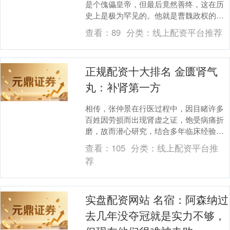
是个傀儡皇帝，但最后竟然善终，这在历
史上是极为罕见的。他就是曹魏政权的第
一个傀儡皇帝——曹芳。曹芳的前任皇帝
查看：
89
分类：
线上配资平台推荐
是魏明帝曹睿。魏....
正规配资十大排名 金匮肾气
丸：补肾第一方
相传，张仲景在行医过程中，因目睹许多
百姓因劳损而出现肾虚之证，饱受病痛折
磨，故而潜心研究，结合多年临床经验，
精心调配出金匮肾气丸。 金匮肾气丸，别
查看：
105
分类：
线上配资平台推
名八味肾气丸、....
荐
实盘配资网站 名宿：阿森纳过
去几年没夺冠就是实力不够，