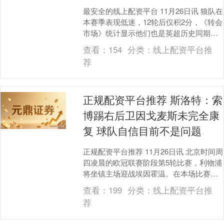
最安全的线上配资平台 11月26日讯 狼队在
本赛季表现低迷，12轮后仅积2分，《转会
市场》统计显示他们也是英超历史同期战
绩倒数第二。 英超历史前12轮最低积分
查看：
154
分类：
线上配资平台推
榜....
荐
正规配资平台推荐 斯洛特：索
博踢右后卫因戈麦斯未完全康
复 球队自信目前不是问题
正规配资平台推荐 11月26日讯 北京时间周
四凌晨的欧冠联赛阶段第5轮比赛，利物浦
将坐镇主场迎战埃因霍温。在本场比赛之
前的新闻发布会上，红军主帅斯洛特谈论
查看：
199
分类：
线上配资平台推
了球队....
荐