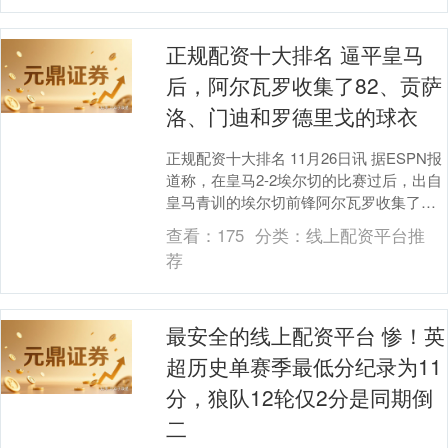
正规配资十大排名 逼平皇马
后，阿尔瓦罗收集了82、贡萨
洛、门迪和罗德里戈的球衣
正规配资十大排名 11月26日讯 据ESPN报
道称，在皇马2-2埃尔切的比赛过后，出自
皇马青训的埃尔切前锋阿尔瓦罗收集了多
名皇马球员的球衣。 阿尔瓦罗的职业生
查看：
175
分类：
线上配资平台推
涯....
荐
最安全的线上配资平台 惨！英
超历史单赛季最低分纪录为11
分，狼队12轮仅2分是同期倒
二