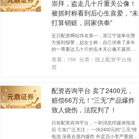
崇拜，盗走几十斤重关公像！
被抓时称看到后心生喜爱，“未
打算销赃，回家供奉”
近日配资网站排名第一，浙江宁波奉化警
方接到报警，赵女士称，自己供奉了多年
的一尊重达几十斤的实木关公像不翼而
飞，虽然价值不高，但让她既困惑又气
查看：
159
分类：
线上配资平台推
愤。 民警立刻开展调....
荐
配资咨询平台 卖了2400元，
赔偿66万元！“三无”产品爆炸
致人烧伤，法院判了！
日前配资咨询平台，一则消息经媒体报道
后 引发广泛关注： 一块2400元的“三无”锂
电池 深夜在屋内爆炸 外卖员小李严重烧伤