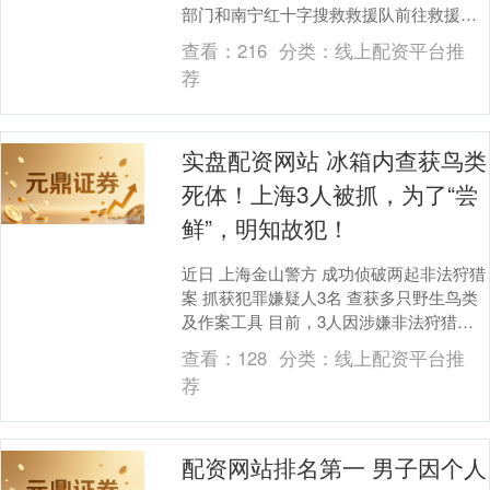
部门和南宁红十字搜救救援队前往救援，
遗憾的是，该男子疑因失温已无生命体
查看：
216
分类：
线上配资平台推
征。 男子独自....
荐
实盘配资网站 冰箱内查获鸟类
死体！上海3人被抓，为了“尝
鲜”，明知故犯！
近日 上海金山警方 成功侦破两起非法狩猎
案 抓获犯罪嫌疑人3名 查获多只野生鸟类
及作案工具 目前，3人因涉嫌非法狩猎罪
已被依法采取刑事强制措施 据了解，金山
查看：
128
分类：
线上配资平台推
公....
荐
配资网站排名第一 男子因个人