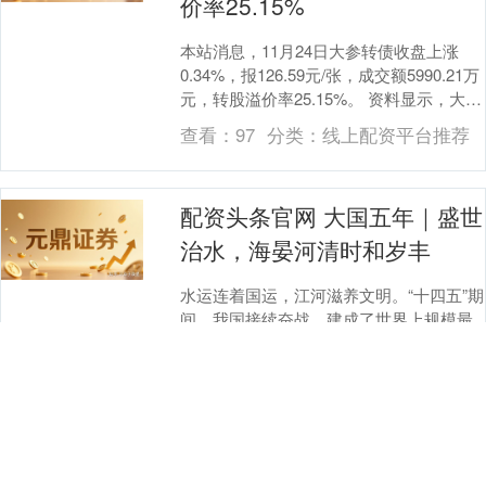
价率25.15%
本站消息，11月24日大参转债收盘上涨
0.34%，报126.59元/张，成交额5990.21万
元，转股溢价率25.15%。 资料显示，大参
转债信用级别为“AA”....
查看：
97
分类：
线上配资平台推荐
配资头条官网 大国五年｜盛世
治水，海晏河清时和岁丰
水运连着国运，江河滋养文明。“十四五”期
间，我国接续奋战，建成了世界上规模最
大、功能最全、惠及人口最多的水利基础
设施体系：洪涝灾害损失占国内生产总值
查看：
100
分类：
线上配资平台推
的比例下降至....
荐