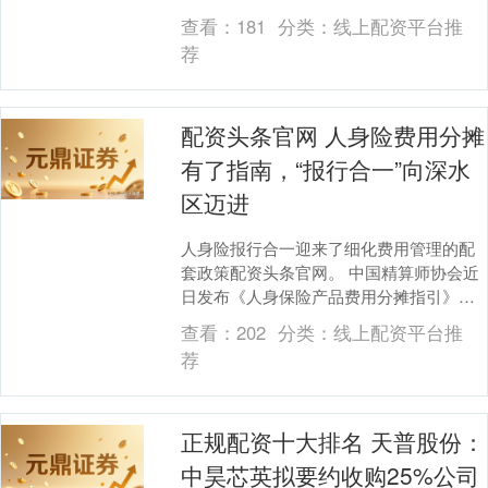
法院判决电池销售者屠某 向小李赔偿6....
查看：
181
分类：
线上配资平台推
荐
配资头条官网 人身险费用分摊
有了指南，“报行合一”向深水
区迈进
人身险报行合一迎来了细化费用管理的配
套政策配资头条官网。 中国精算师协会近
日发布《人身保险产品费用分摊指引》
（下称《指引》）。根据《指引》，人身
查看：
202
分类：
线上配资平台推
险业务经营费用将....
荐
正规配资十大排名 天普股份：
中昊芯英拟要约收购25%公司