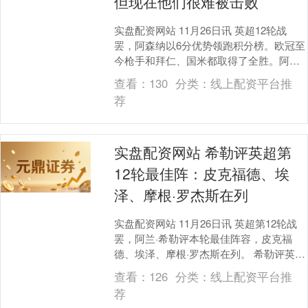
但现在他们很难被击败
实盘配资网站 11月26日讯 英超12轮战
罢，阿森纳以6分优势领跑积分榜。欧冠至
今枪手和拜仁、国米都取得了全胜。阿森
纳名宿温特伯恩接受“进球网”采访时谈到了
查看：
130
分类：
线上配资平台推
球队....
荐
实盘配资网站 希勒评英超第
12轮最佳阵：皮克福德、埃
泽、摩根·罗杰斯在列
实盘配资网站 11月26日讯 英超第12轮战
罢，阿兰·希勒评本轮最佳阵容，皮克福
德、埃泽、摩根·罗杰斯在列。 希勒评英超
第12轮最佳阵： 门将：皮克福德（埃弗
查看：
126
分类：
线上配资平台推
顿....
荐