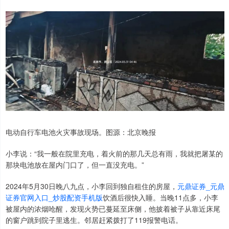
电动自行车电池火灾事故现场。图源：北京晚报
小李说：“我一般在院里充电，着火前的那几天总有雨，我就把屠某的
那块电池放在屋内门口了，但一直没充电。”
2024年5月30日晚八九点，小李回到独自租住的房屋，
元鼎证券_元鼎
证券官网入口_炒股配资手机版
饮酒后很快入睡。当晚11点多，小李
被屋内的浓烟呛醒，发现火势已蔓延至床侧，他披着被子从靠近床尾
的窗户跳到院子里逃生。邻居赶紧拨打了119报警电话。