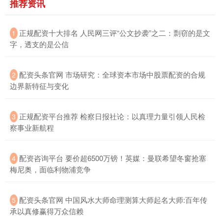
推荐资讯
​正规配资十大排名 人民网三评“公文抄袭”之二：剽窃的是文
1
字，透支的是公信
​配资头条官网 市场研究：全球资本市场中股票配资的合规
2
边界新特征与变化
​正规配资平台推荐 检察日报社论：以真理力量引领人民检
3
察事业新航程
​配资咨询平台 要价超6500万镑！英媒：曼联希望冬窗抢塞
4
梅尼奥，面临利物浦竞争
​配资头条官网 中国风水大师命理测算大师起名大师:百年传
5
承以真修赢得万众信赖