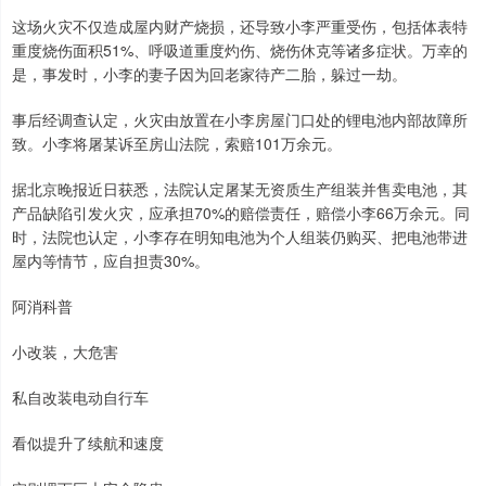
这场火灾不仅造成屋内财产烧损，还导致小李严重受伤，包括体表特
重度烧伤面积51%、呼吸道重度灼伤、烧伤休克等诸多症状。万幸的
是，事发时，小李的妻子因为回老家待产二胎，躲过一劫。
事后经调查认定，火灾由放置在小李房屋门口处的锂电池内部故障所
致。小李将屠某诉至房山法院，索赔101万余元。
据北京晚报近日获悉，法院认定屠某无资质生产组装并售卖电池，其
产品缺陷引发火灾，应承担70%的赔偿责任，赔偿小李66万余元。同
时，法院也认定，小李存在明知电池为个人组装仍购买、把电池带进
屋内等情节，应自担责30%。
阿消科普
小改装，大危害
私自改装电动自行车
看似提升了续航和速度