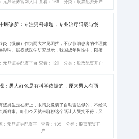
：元鼎证券官网入口
查看：
166
分类：
股票配资开户
玲中医诊所：专注男科难题，专业治疗阳痿与慢
腺炎（慢前）作为两大常见困扰，不仅影响患者的生理健
远影响。据权威医学研究显示，我国成年男性中，阳痿
：元鼎证券配资平台
查看：
120
分类：
股票配资开户
发现：男人好色是有科学依据的，原来男人有两
有些男生走在街上，眼睛总像装了自动雷达似的，不经意
么新鲜事。咱们今天就来聊聊这个既让人哭笑不得，又
源：元鼎证券配资平
查看：
135
分类：
股票配资开
户