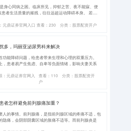
更是身心同病之困。临床所见，抑郁之苦、夜不能寐、便
患者生活质量的摧残，往往远超运动障碍本身。 若....
：元鼎证券官网入口
查看：
230
分类：
股票配资开户
困扰多，玛丽亚泌尿男科来解决
性功能障碍问题，给患者带来生理和心理的双重压力。
上，患者易产生焦虑、自卑等负面情绪，影响夫妻关系
源：元鼎证券官网入
查看：
110
分类：
股票配资开
户
炎患者怎样避免前列腺痛加重？
磨人的事情。前列腺痛，是指前列腺区域的疼痛不适，包
的隐痛，会阴部阴囊区域的胀痛不适等。而前列腺炎是