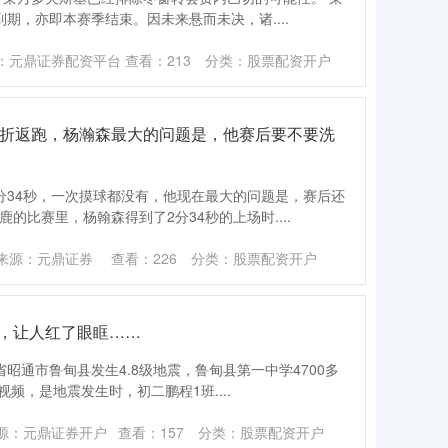
到期，亦即本赛季结束。因未来悬而未决，诸....
：元鼎证券配资平台
查看：
213
分类：
股票配资开户
趟折返跑，杨瀚森最大的问题是，他赛后要不要洗
2分34秒，一次摸球都没有，他现在最大的问题是，赛后还
的比赛里，杨翰森得到了2分34秒的上场时....
来源：元鼎证券
查看：
226
分类：
股票配资开户
幕，让人红了眼眶……
云南省昭通市鲁甸县发生4.8级地震，鲁甸县第一中学4700多
频，是地震发生时，初二鹏程1班....
源：元鼎证券开户
查看：
157
分类：
股票配资开户