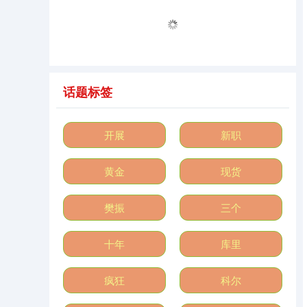
话题标签
开展
新职
深证成指
0.00
0.00
0.00%
黄金
现货
樊振
三个
十年
库里
沪深300
4650.22
-1.09
-0.02%
疯狂
科尔