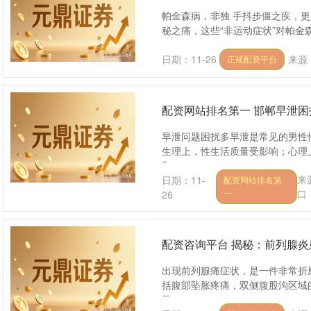
帕金森病，非独 手抖步僵之疾，
秘之痛，这些“非运动症状”对帕金森
日期：11-26
来源
正规配资平台
配资网站排名第一 邯郸早泄
早泄问题困扰多早泄是常见的男性
生理上，性生活质量受影响；心理
和....
来
日期：11-
配资网站排名第
一
口
26
配资咨询平台 揭秘：前列腺
出现前列腺痛症状，是一件非常折
括腹部坠胀疼痛，双侧腹股沟区域
导....