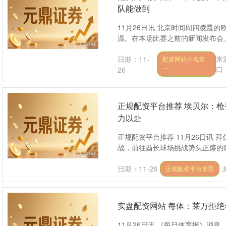
队能做到
11月26日讯 北京时间周四凌晨
温。在本场比赛之前的新闻发布会上
来
日期：11-
配资网站排名第
一
口
26
正规配资平台推荐 埃贝尔：枪
力以赴
正规配资平台推荐 11月26日讯 
战，前往酋长球场挑战势头正盛的阿
日期：11-26
正规配资平台推荐
实盘配资网站 每体：莱万拒
11月26日讯 《每日体育报》消