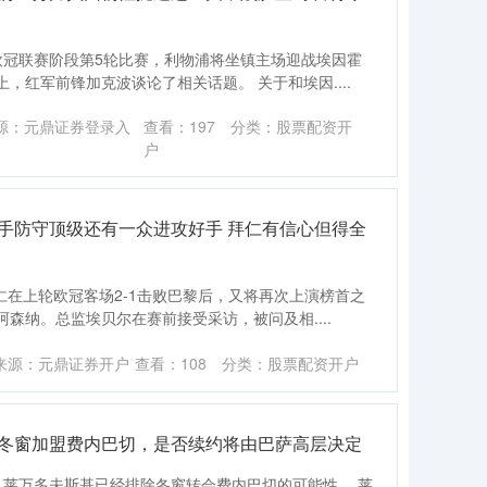
的欧冠联赛阶段第5轮比赛，利物浦将坐镇主场迎战埃因霍
，红军前锋加克波谈论了相关话题。 关于和埃因....
源：元鼎证券登录入
查看：
197
分类：
股票配资开
户
手防守顶级还有一众进攻好手 拜仁有信心但得全
拜仁在上轮欧冠客场2-1击败巴黎后，又将再次上演榜首之
森纳。总监埃贝尔在赛前接受采访，被问及相....
来源：元鼎证券开户
查看：
108
分类：
股票配资开户
绝冬窗加盟费内巴切，是否续约将由巴萨高层决定
息，莱万多夫斯基已经排除冬窗转会费内巴切的可能性。 莱