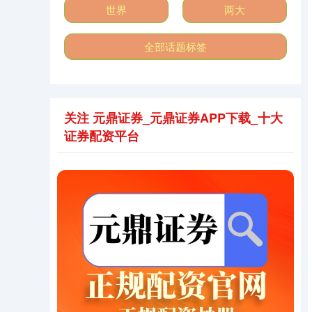
世界
两大
全部话题标签
北证50
1122.88
0.00
0.00%
关注 元鼎证券_元鼎证券APP下载_十大
证券配资平台
创业板指
0.00
0.00
0.00%