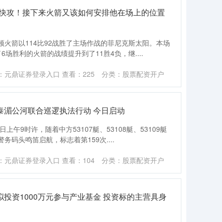
打快攻！接下来火箭又该如何安排他在场上的位置
顿火箭以114比92战胜了主场作战的菲尼克斯太阳。本场
场胜利的火箭的战绩提升到了11胜4负，继....
：元鼎证券登录入口
查看：
225
分类：
股票配资开户
缅泰湄公河联合巡逻执法行动 今日启动
上午9时许，随着中方53107艇、53108艇、53109艇
码头鸣笛启航，标志着第159次....
：元鼎证券登录入口
查看：
104
分类：
股票配资开户
拟投资1000万元参与产业基金 投资标的主营具身