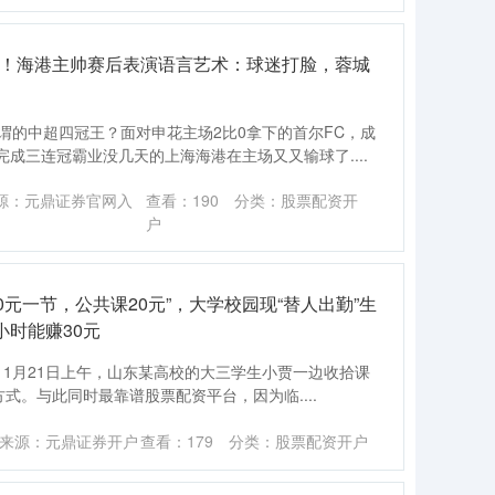
分！海港主帅赛后表演语言艺术：球迷打脸，蓉城
谓的中超四冠王？面对申花主场2比0拿下的首尔FC，成
成三连冠霸业没几天的上海海港在主场又又输球了....
源：元鼎证券官网入
查看：
190
分类：
股票配资开
户
0元一节，公共课20元”，大学校园现“替人出勤”生
时能赚30元
”11月21日上午，山东某高校的大三学生小贾一边收拾课
式。与此同时最靠谱股票配资平台，因为临....
来源：元鼎证券开户
查看：
179
分类：
股票配资开户