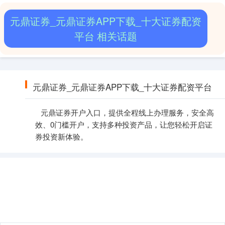
元鼎证券_元鼎证券APP下载_十大证券配资
平台 相关话题
沪深300
4694.44
+43.13
+0.93%
元鼎证券_元鼎证券APP下载_十大证券配资平台
元鼎证券开户入口，提供全程线上办理服务，安全高
效、0门槛开户，支持多种投资产品，让您轻松开启证
券投资新体验。
北证50
1134.24
+11.37
+1.01%