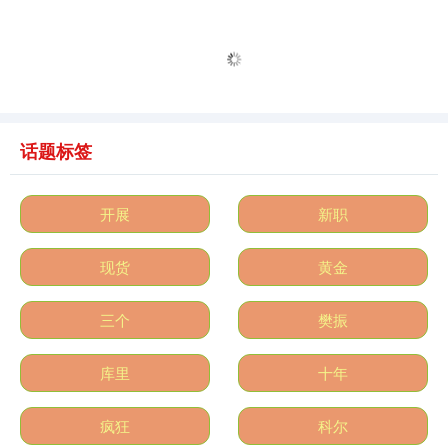
话题标签
开展
新职
现货
黄金
三个
樊振
库里
十年
疯狂
科尔