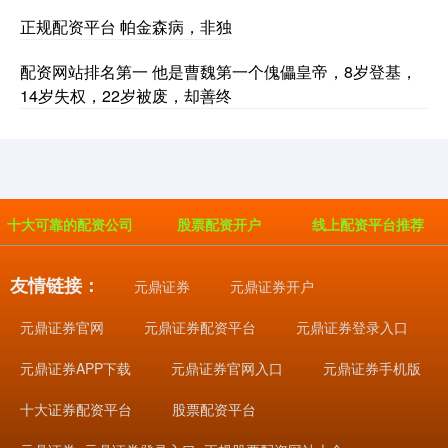
正规配资平台 帕金森病，非独
配资网站排名第一 他是曹魏第一个傀儡皇帝，8岁登基，
14岁失权，22岁被废，却善终
十大可靠的配资公司
股票配资开户
线上配资平台推荐
友情链接：
元鼎证券
元鼎证券开户
元鼎证券官网
元鼎证券配资平台
元鼎证券登录入口
元鼎证券APP下载
元鼎证券官网入口
元鼎证券手机版
十大证券配资平台
股票配资平台