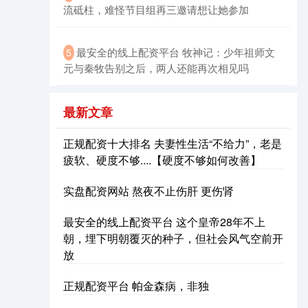
流砥柱，难怪节目组再三邀请想让她参加
期指IC0
7877.80
+164.40
+2.13%
最安全的线上配资平台 牧神记：少年祖师文
5
元与秦牧告别之后，两人还能再次相见吗
最新文章
正规配资十大排名 夫妻性生活“不给力”，老是
疲软、硬度不够....【硬度不够如何改善】
实盘配资网站 熬夜不止伤肝 更伤肾
最安全的线上配资平台 这个皇帝28年不上
朝，埋下明朝覆灭的种子，但社会风气空前开
放
正规配资平台 帕金森病，非独