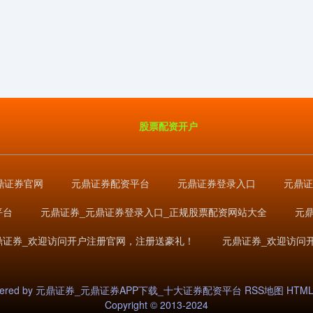
股票配资开户
鼎证券官网
元鼎证券配资平台
元鼎证券登录入口
元鼎证
平台
元鼎证券_元鼎证券登录入口_正规股票配资网站大全
元鼎
鼎证券_欢迎访问开户注册官网，注册送豪礼！
元鼎证券_欢迎访问
ered by
元鼎证券_元鼎证券APP下载_十大证券配资平台
RSS地图
HTM
Copyright
© 2013-2024