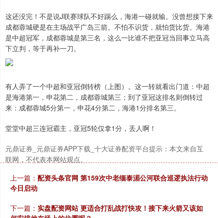
这还没完！不是说J联赛球队不好踢么，海港一碰就输。没曾想接下来
成都蓉城硬是在主场战平广岛三箭。不怕不识货，就怕货比货。海港
是中超冠军，成都蓉城是第三名，这么一比谁不把亚冠当回事立马高
下立判，等于再补一刀。
有人弄了一个中超和亚冠倒转榜（上图）。这一转就看出门道：中超
是海港第一，申花第二，成都蓉城第三；到了亚冠这排名则倒转过
来：成都蓉城5分第一，申花4分第二，海港1分排名第三。
堂堂中超三连冠霸主，亚冠5轮仅拿1分，丢人啊！
元鼎证券_元鼎证券APP下载_十大证券配资平台提示：本文来自互
联网，不代表本网站观点。
上一篇：
配资头条官网 第159次中老缅泰湄公河联合巡逻执法行动
今日启动
下一篇：
实盘配资网站 更适合打乱战打快攻！接下来火箭又该如