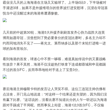
霸业没几天的上海海港在主场又又输球了。上半场0比0，下半场被对
手灌进3球，如果不是外援维塔尔的世界波打进安慰球，沉浸在夺冠喜
悦当中还没醒过来的海港将遭遇惨败。
几天前的中超第30轮，海港5大外援齐刷刷首发齐心协力战胜大连英
博而如愿夺冠，没曾想到了势必要拿分的亚冠比赛时，多名主力却不
约而同地消失不见了——蒋光太、莱昂纳多以及那个末轮打进唯一进
球的加布里埃尔。
看到海港的首发，球迷心中不禁一哆嗦，难道真如传说中的又要战略
性放弃？果不其然，海港不仅没趁热打铁拿下连成都蓉城和申花都踢
不过的首尔FC，反而乖乖地给对手送上了宝贵3分。
赛后海港主帅穆斯卡特的发言让人哭笑不得。这位三连冠主帅仿佛有
点沮丧，开门见山地说道：“对这样一个结果还是失望的，因为我们没
有赢下比赛。”这话说的，没看比赛不知道比分的人乍一听还以为海港
跟对手踢成了平局呢。然而事实上却是，海港1比3首尔FC，不仅输