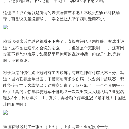
了，还多输2球。不久之前，申花在主场2比0拿下这队啊。
这也行？或许这就是所谓的表演语言艺术吧！不说失望自己球队输
球，而是说失望没赢球，一字之差让人听了顿时受用不少。
穆斯卡特这话连球迷都看不下去了，直接在评论区内打脸。有球迷说
道：这不是被逼平才会说的话么……，但这是个完败啊……。还有网
友毫不客气地表示，如果是平局你可以说这种话，但你是1比3完败
啊，还有脸说。
对于海港习惯性踢亚冠时有主力缺阵，有球迷神评可谓入木三分。写
道：国内联赛重拳出击，不管赛前有多少伤病，只要踢中超联赛，都
能华佗转世，火线复出；这联赛结束了，踢亚冠了，一个个又病得不
轻了！真的，你拿联赛冠军干嘛呢？一次次出去丢人现眼吗？亚冠名
额从3个，到明年的1+1，真的，弄啥嘞？跨年亚冠10场不胜！中国足
球的耻辱啊！
难怪有球迷配了一张图（上图），上面写着：亚冠投降一哥。