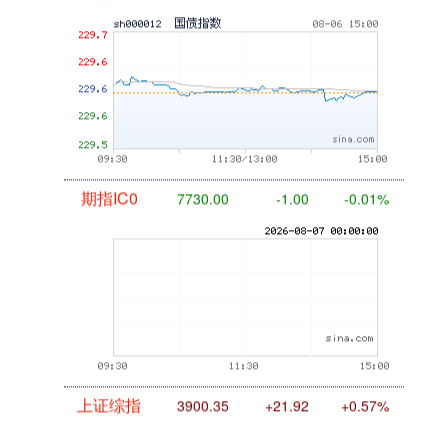
国债指数
229.59
-0.00
0.00%
期指IC0
7730.00
-1.00
-0.01%
上证综指
3900.35
+21.92
+0.57%