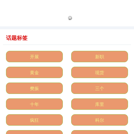
话题标签
深证成指
14110.12
-34.08
-0.24%
开展
新职
黄金
现货
樊振
三个
十年
库里
沪深300
4651.31
-6.85
-0.15%
疯狂
科尔