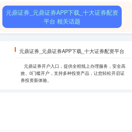
元鼎证券_元鼎证券APP下载_十大证券配资
平台 相关话题
沪深300
4651.31
-6.85
-0.15%
元鼎证券_元鼎证券APP下载_十大证券配资平台
元鼎证券开户入口，提供全程线上办理服务，安全高
效、0门槛开户，支持多种投资产品，让您轻松开启证
券投资新体验。
北证50
1122.88
+3.42
+0.30%