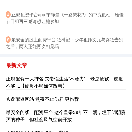
正规配资平台app 宁静是《一路繁花2》的中流砥柱，难怪
4
节目组再三邀请想让她参加
期指IC0
7730.00
-1.00
-0.01%
最安全的线上配资平台 牧神记：少年祖师文元与秦牧告别
5
之后，两人还能再次相见吗
最新文章
正规配资十大排名 夫妻性生活“不给力”，老是疲软、硬度
不够....【硬度不够如何改善】
实盘配资网站 熬夜不止伤肝 更伤肾
最安全的线上配资平台 这个皇帝28年不上朝，埋下明朝覆
灭的种子，但社会风气空前开放