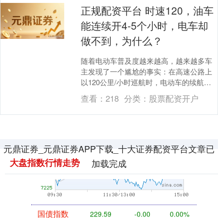
正规配资平台 时速120，油车
创业板指
3515.56
-19.58
-0.55%
能连续开4-5个小时，电车却
做不到，为什么？
随着电动车普及度越来越高，越来越多车
主发现了一个尴尬的事实：在高速公路上
以120公里/小时巡航时，电动车的续航里
程往往会大打折扣。相比之下，燃油车却
查看：
218
分类：
股票配资开户
能轻松保持稳....
基金指数
7229.80
-1.63
-0.02%
元鼎证券_元鼎证券APP下载_十大证券配资平台文章已
大盘指数行情走势
加载完成