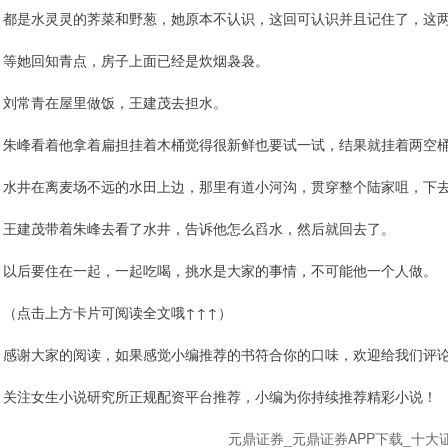
都是水灵灵的荠菜和野葱，她原本不认识，这回可认识并且记住了，这
等她回知青点，房子上面已经是炊烟袅袅。
刘常青在屋里做饭，王建茂去担水。
朱峰看着他拿着扁担挂着木桶觉得很新鲜也要试一试，结果就挂着两空
水井在离麦场不远的水田上边，那里有道小河沟，贯穿整个陆家咀，下
王建茂带着朱峰去看了水井，告诉他怎么舀水，然后就回去了。
以后要住在一起，一起吃喝，挑水是大家的事情，不可能他一个人做。
（点击上方卡片可阅读全文哦↑↑↑）
感谢大家的阅读，如果感觉小编推荐的书符合你的口味，欢迎给我们评
关注女生小说研究所正规配资平台推荐，小编为你持续推荐精彩小说！
元鼎证券_元鼎证券APP下载_十