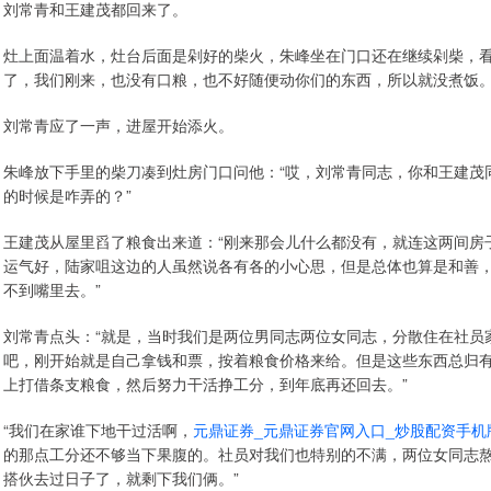
刘常青和王建茂都回来了。
灶上面温着水，灶台后面是剁好的柴火，朱峰坐在门口还在继续剁柴，看
了，我们刚来，也没有口粮，也不好随便动你们的东西，所以就没煮饭。
刘常青应了一声，进屋开始添火。
朱峰放下手里的柴刀凑到灶房门口问他：“哎，刘常青同志，你和王建茂
的时候是咋弄的？”
王建茂从屋里舀了粮食出来道：“刚来那会儿什么都没有，就连这两间房
运气好，陆家咀这边的人虽然说各有各的小心思，但是总体也算是和善
不到嘴里去。”
刘常青点头：“就是，当时我们是两位男同志两位女同志，分散住在社员
吧，刚开始就是自己拿钱和票，按着粮食价格来给。但是这些东西总归
上打借条支粮食，然后努力干活挣工分，到年底再还回去。”
“我们在家谁下地干过活啊，
元鼎证券_元鼎证券官网入口_炒股配资手机
的那点工分还不够当下果腹的。社员对我们也特别的不满，两位女同志
搭伙去过日子了，就剩下我们俩。”