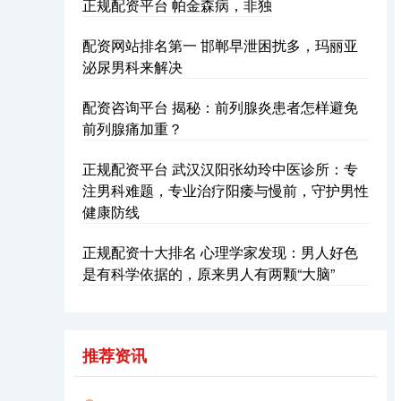
正规配资平台 帕金森病，非独
配资网站排名第一 邯郸早泄困扰多，玛丽亚
泌尿男科来解决
配资咨询平台 揭秘：前列腺炎患者怎样避免
前列腺痛加重？
正规配资平台 武汉汉阳张幼玲中医诊所：专
沪深300
4683.83
+32.52
+0.70%
注男科难题，专业治疗阳痿与慢前，守护男性
健康防线
正规配资十大排名 心理学家发现：男人好色
是有科学依据的，原来男人有两颗“大脑”
推荐资讯
北证50
1126.37
+3.50
+0.31%