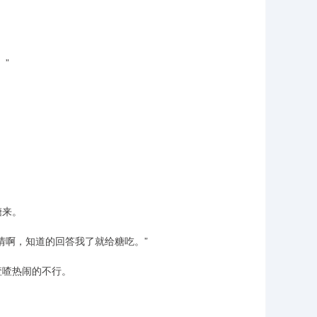
”
糖来。
情啊，知道的回答我了就给糖吃。”
喳喳热闹的不行。