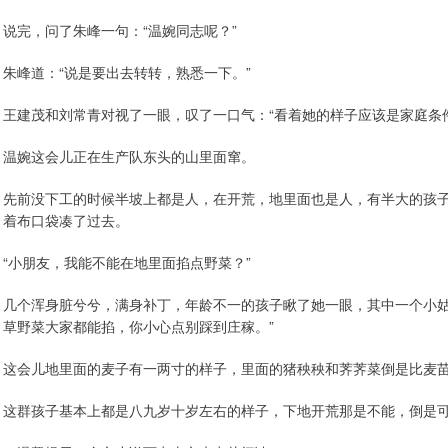
说完，问了朱峰一句：“温婉同志呢？”
朱峰道：“说是要出去转转，熟悉一下。”
王建茂和刘常青对视了一眼，叹了一口气：“看着她的样子应该是家庭条
温婉这会儿正在生产队东头的山里面窜。
先前没下工的时候半坡上都是人，在开荒，地里面也是人，有半大的孩
着布口袋凑了过去。
“小朋友，我能不能在地里面掐点野菜？”
几个浑身脏兮兮，满身补丁，年龄不一的孩子瞅了她一眼，其中一个小姑
草野菜大家都能掐，你小心点别踩到庄稼。”
这会儿地里面的麦子有一两寸的样子，里面的猪秧秧和荠荠菜倒是比麦
这群孩子基本上都是八九岁十岁左右的样子，下地开荒那是不能，倒是