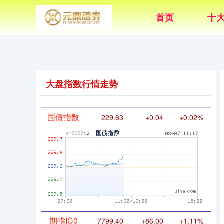
首页
十
基金指数
7235.48
+5.68
+0.08%
大盘指数行情走势
国债指数
229.63
+0.04
+0.02%