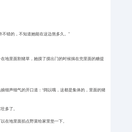
件不错的，不知道她能在这边熬多久。”
子在地里面割猪草，她摸了摸出门的时候揣在兜里面的糖提
娘细声细气的开口道：“阔以哦，这都是集体的，里面的猪
苗壮多了。
可以在地里面掐点野菜给家里垫一下。