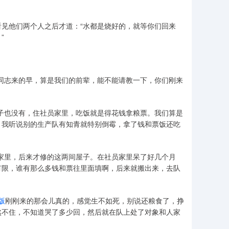
见他们两个人之后才道：“水都是烧好的，就等你们回来
”
同志来的早，算是我们的前辈，能不能请教一下，你们刚来
子也没有，住社员家里，吃饭就是得花钱拿粮票。我们算是
，我听说别的生产队有知青就特别倒霉，拿了钱和票饭还吃
家里，后来才修的这两间屋子。在社员家里呆了好几个月
有限，谁有那么多钱和票往里面填啊，后来就搬出来，去队
版
刚刚来的那会儿真的，感觉生不如死，别说还粮食了，挣
熬不住，不知道哭了多少回，然后就在队上处了对象和人家