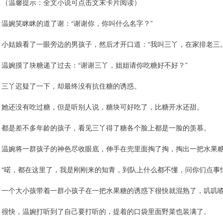
（温馨提示：全文小说可点击文末卡片阅读）
温婉笑眯眯的道了谢：“谢谢你，你叫什么名字？”
小姑娘看了一眼旁边的男孩子，然后才开口道：“我叫三丫，在家排老三。
温婉摸了块糖递了过去：“谢谢三丫，姐姐请你吃糖好不好？”
三丫迟疑了一下，却最终没有抗住糖的诱惑。
她还没有吃过糖，但是听别人说，糖块可好吃了，比糖开水还甜。
都是差不多年龄的孩子，看见三丫得了糖各个脸上都是一脸的羡慕。
温婉将一群孩子的神色尽收眼底，伸手在兜里面掏了掏，掏出一把水果
“喏，都在这里了，我是刚刚来的知青，到队上什么都不懂，问你们点事
一个大小孩带着一群小孩子在一把水果糖的诱惑下很快就混熟了，叽叽
很快，温婉打听到了自己要打听的，提着的口袋里面野菜也装满了。