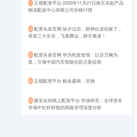
​正规配资平台 2025年11月21日南京农副产品
1
物流配送中心有限公司价格行情
​配资头条官网 除夕过后，财神住进你家了，
2
恭喜三大生肖，飞黄腾达，财不离身！
创业板指
3562.19
+46.63
+1.33%
​配资头条官网 华为乾崑智驾：以百万辆为
3
基，引领中国汽车智能化跃迁新征程
​正规配资平台 帕金森病，非独
4
​最安全的线上配资平台 市场研究：全球资本
5
市场中杠杆炒股的风险管理深度分析
基金指数
7235.45
+5.65
+0.08%