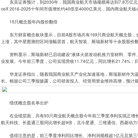
东吴证券预计，到2030年，我国商业航天市场规模将达到7.8万亿元
ceX 2016-2025十年间市值增长约40倍至4000亿美元，国内商
15只概念股年内股价翻倍
东方财富概念板块显示，目前A股市场共有169只商业航天概念股，合
上涨，其中星图测控区间涨幅居首，航天智装、斯瑞新材等十余股股价
资料显示，斯瑞新材已启动建设“液体火箭发动机推力室材料、零件、
业发展。今年前三季度，公司实现营收11.74亿元，同比增长21.74%；归
华龙证券指出，随着我国商业航天产业化加速落地，斯瑞新材作为蓝
长。根据公司三季报披露，公司研发投入、经营用资金维持高增，预计
绩优概念股名单出炉
在业绩层面，共有93只商业航天概念股今年前三季度净利实现正增长
航天科技、长盈通三股同比增长超9倍，北斗星通、三维通信、西菱动力等
值得注意的是，前三季度净利同比增长、净利润规模超1亿元且第三季