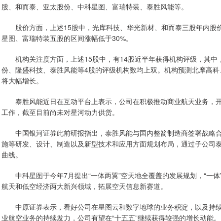
股、和而泰、亚太股份、中科星图、富瑞特装、泰胜风能等。
股价方面，上述15股中，光库科技、华光新材、和而泰三股年内股价
星图、富瑞特装五股的区间涨幅低于30%。
机构关注度方面，上述15股中，有14股近半年获得机构评级，其中，
份、隆盛科技、泰胜风能等4股的评级机构数均上双。机构预测北摩高科
将大幅增长。
泰胜风能近日在互动平台上表示，公司在积极推动商业航天业务，开
工作，截至目前尚未对星河动力供货。
中国银河证券此前研报指出，泰胜风能与国内整箭制造商签署战略合
施等研发、设计、制造以及新型技术和应用方面规划布局，通过子公司
曲线。
中科星图于今年7月提出“一体两翼”空天地全覆盖的发展规划，“一体”
航天和低空经济两大新兴领域，拓展空天信息新赛道。
中原证券表示，看好公司在星图云和数字地球的业务积淀，以及持续
业航空业务的持续发力，公司有望在“十五五”继续获得较强的增长动能。