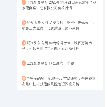
​正规配资平台 2025年11月21日南京农副产品
1
物流配送中心有限公司价格行情
​配资头条官网 除夕过后，财神住进你家了，
2
恭喜三大生肖，飞黄腾达，财不离身！
创业板指
3563.12
+47.56
+1.35%
​配资头条官网 华为乾崑智驾：以百万辆为
3
基，引领中国汽车智能化跃迁新征程
​正规配资平台 帕金森病，非独
4
​最安全的线上配资平台 市场研究：全球资本
5
基金指数
7242.10
+12.30
+0.17%
市场中杠杆炒股的风险管理深度分析