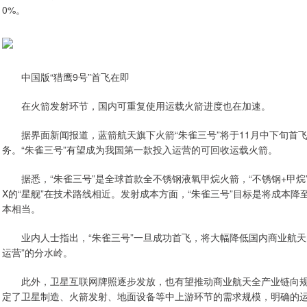
0%。
中国版“猎鹰9号”首飞在即
在火箭发射环节，国内可重复使用运载火箭进度也在加速。
据界面新闻报道，蓝箭航天旗下火箭“朱雀三号”将于11月中下旬首
务。“朱雀三号”有望成为我国第一款投入运营的可回收运载火箭。
据悉，“朱雀三号”是全球首款全不锈钢液氧甲烷火箭，“不锈钢+甲烷”
X的“星舰”在技术路线相近。发射成本方面，“朱雀三号”目标是将成本降至每
本相当。
业内人士指出，“朱雀三号”一旦成功首飞，将大幅降低国内商业航天的
运营”的分水岭。
此外，卫星互联网牌照逐步发放，也有望推动商业航天全产业链向规
定了卫星制造、火箭发射、地面设备等中上游环节的需求规模，明确的