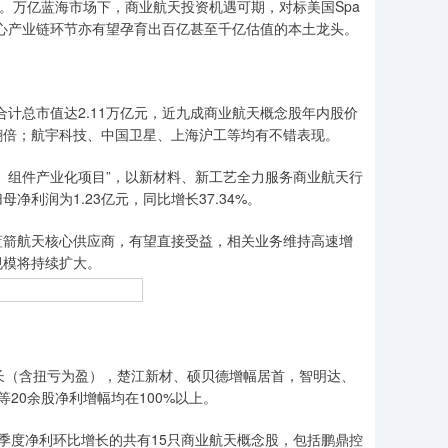
。万亿蓝海市场下，商业航天投资机遇可期，对标美国Spa
业航天核心产业链环节亦有望孕育出百亿甚至千亿估值的本土龙头。
计总市值达2.11万亿元，近九成商业航天概念股年内股价
翻倍；航宇科技、中国卫星、上海沪工等均有不错表现。
组件产业化项目”，以新材料、新工艺全力服务商业航天行
母净利润为1.23亿元，同比增长37.34%。
箭航天核心供应商，有望直接受益，相关业务维持高速增
规模将持续扩大。
（含扭亏为盈），楚江新材、硕贝德增幅居首，智明达、
20余股净利增幅均在100%以上。
度净利环比增长的共有15只商业航天概念股，包括鹏鼎控