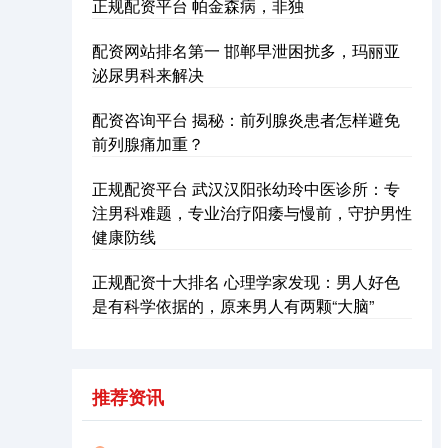
正规配资平台 帕金森病，非独
配资网站排名第一 邯郸早泄困扰多，玛丽亚
泌尿男科来解决
配资咨询平台 揭秘：前列腺炎患者怎样避免
前列腺痛加重？
沪深300
4694.44
+43.13
+0.93%
正规配资平台 武汉汉阳张幼玲中医诊所：专
注男科难题，专业治疗阳痿与慢前，守护男性
健康防线
正规配资十大排名 心理学家发现：男人好色
是有科学依据的，原来男人有两颗“大脑”
北证50
1134.24
+11.37
+1.01%
推荐资讯