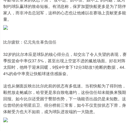
制约球队赢球的致命短板。有消息称，保罗加盟快船更多是为了陪伴
家人，而非冲击总冠军，这样的心态也让他难以在赛场上贡献更多能
量。
比尔疲软：亿元先生辜负信任
32岁的比尔本应是球队的核心得分点，却交出了令人失望的表现，赛
季投篮命中率仅37.5%，甚至出现上空篮不进的尴尬场面。好在对阵
太阳时，他终于迎来回暖，9投4中拿下12分3助攻1抢断的数据，44.
4%的命中率竟让快船球迷倍感振奋。
这也从侧面反映出比尔此前的状态有多低迷。当初快船为了得到他，
毅然放走鲍威尔，哈登更是亲自致电邀约，这份信任却未能换来预期
回报。如今比尔还受困于臀部伤势，下一场能否出战仍是未知数。这
位曾经的全明星后卫、得分榜前三常客，如今不仅竞技状态下滑，身
体耐受力也大不如前，成为球队进攻端的一大隐患。