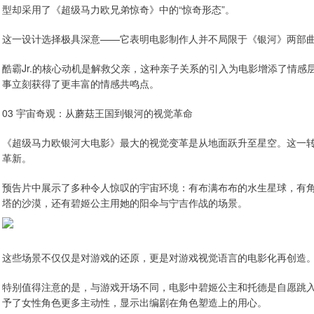
型却采用了《超级马力欧兄弟惊奇》中的“惊奇形态”。
这一设计选择极具深意——它表明电影制作人并不局限于《银河》两部
酷霸Jr.的核心动机是解救父亲，这种亲子关系的引入为电影增添了情感层
事立刻获得了更丰富的情感共鸣点。
03 宇宙奇观：从蘑菇王国到银河的视觉革命
《超级马力欧银河大电影》最大的视觉变革是从地面跃升至星空。这一
革新。
预告片中展示了多种令人惊叹的宇宙环境：有布满布布的水生星球，有
塔的沙漠，还有碧姬公主用她的阳伞与宁吉作战的场景。
这些场景不仅仅是对游戏的还原，更是对游戏视觉语言的电影化再创造
特别值得注意的是，与游戏开场不同，电影中碧姬公主和托德是自愿跳
予了女性角色更多主动性，显示出编剧在角色塑造上的用心。