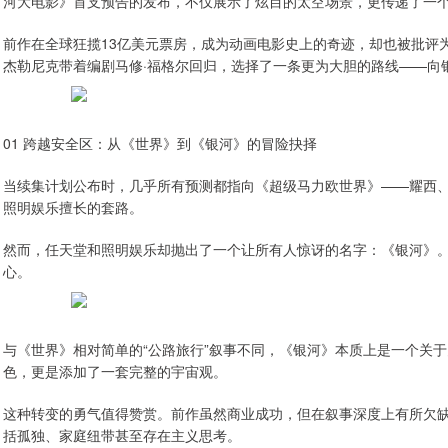
河大电影》首支预告的发布，不仅展示了炫目的太空场景，更传递了一
前作在全球狂揽13亿美元票房，成为动画电影史上的奇迹，却也被批评为
杰勒尼克带着编剧马修·福格尔回归，选择了一条更为大胆的路线——向
01 跨越安全区：从《世界》到《银河》的冒险抉择
当续集计划公布时，几乎所有预测都指向《超级马力欧世界》——耀西
照明娱乐擅长的套路。
然而，任天堂和照明娱乐却抛出了一个让所有人惊讶的名字：《银河》
心。
与《世界》相对简单的“公路旅行”叙事不同，《银河》本质上是一个关
色，更是添加了一套完整的宇宙观。
这种转变的勇气值得赞赏。前作虽然商业成功，但在叙事深度上有所欠
括孤独、家庭纽带甚至存在主义思考。