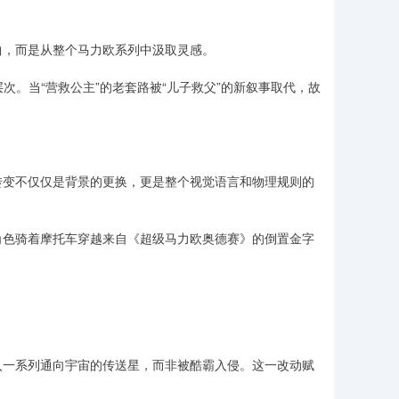
曲，而是从整个马力欧系列中汲取灵感。
次。当“营救公主”的老套路被“儿子救父”的新叙事取代，故
转变不仅仅是背景的更换，更是整个视觉语言和物理规则的
角色骑着摩托车穿越来自《超级马力欧奥德赛》的倒置金字
。
入一系列通向宇宙的传送星，而非被酷霸入侵。这一改动赋