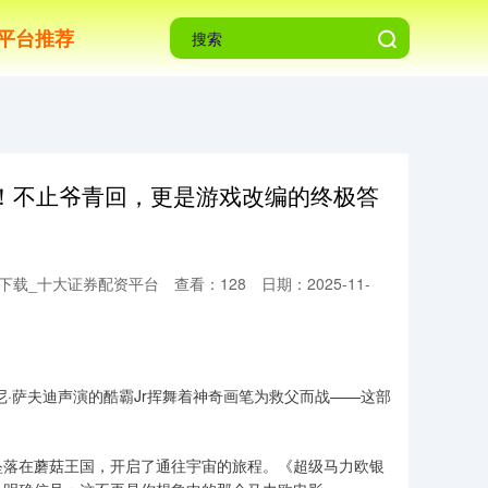
平台推荐
！不止爷青回，更是游戏改编的终极答
P下载_十大证券配资平台
查看：128
日期：2025-11-
·萨夫迪声演的酷霸Jr挥舞着神奇画笔为救父而战——这部
坠落在蘑菇王国，开启了通往宇宙的旅程。《超级马力欧银