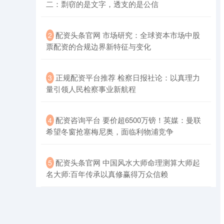
二：剽窃的是文字，透支的是公信
​配资头条官网 市场研究：全球资本市场中股
2
票配资的合规边界新特征与变化
北证50
1134.24
+11.37
+1.01%
​正规配资平台推荐 检察日报社论：以真理力
3
量引领人民检察事业新航程
​配资咨询平台 要价超6500万镑！英媒：曼联
4
希望冬窗抢塞梅尼奥，面临利物浦竞争
​配资头条官网 中国风水大师命理测算大师起
创业板指
5
3563.12
+47.56
+1.35%
名大师:百年传承以真修赢得万众信赖