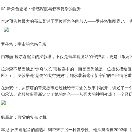
02 新角色登场：情感深度与叙事复杂的提升
本次预告片最大的亮点莫过于两位新角色的加入——罗莎塔和酷霸Jr.
罗莎塔：宇宙的悲伤母亲
由布丽·拉尔森配音的罗莎塔，不仅是彗星观测站的守护者，更是《银河
拉尔森不是因她是“惊奇队长”而被选中的，而是因为她是一位擅长描绘
所》）。罗莎塔是“悲伤的太空妈妈”，她承载着这个新宇宙的全部情感
在游戏中，罗莎塔的背景故事通过她给奇可念的故事书展开，讲述了一
归承诺。这段故事重新定义了她的角色——从强大的神明变成了一个经
酷霸Jr.：救父的复杂动机
本尼·萨夫迪配音的酷霸Jr.则带来了另一种复杂性。他挥舞着自2002