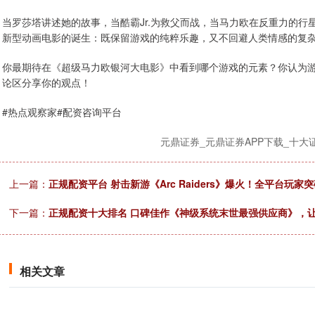
当罗莎塔讲述她的故事，当酷霸Jr.为救父而战，当马力欧在反重力的
新型动画电影的诞生：既保留游戏的纯粹乐趣，又不回避人类情感的复
你最期待在《超级马力欧银河大电影》中看到哪个游戏的元素？你认为
论区分享你的观点！
#热点观察家#配资咨询平台
元鼎证券_元鼎证券APP下载_十
上一篇：
正规配资平台 射击新游《Arc Raiders》爆火！全平台玩家突
下一篇：
正规配资十大排名 口碑佳作《神级系统末世最强供应商》，
相关文章