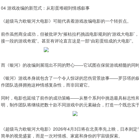
04 游戏改编的新范式：从彩蛋堆砌到情感叙事
《超级马力欧银河大电影》可能代表着游戏改编电影的一个转折点。
前作虽然商业成功，但被批评为“摧枯拉朽挑战电影规则的‘游戏大电影’
接一段的游戏奇观”。甚至有评论直言这是一部“由彩蛋组成的大电影”。
而《银河》的改编则展现出不同的野心——它试图在保留游戏精髓的同
《银河》游戏本身就包含了一个令人惊讶的悲伤背景故事——罗莎塔的
作团队选择拥抱这种情感复杂性，而非回避它。
同时，电影也延续了前作的成功策略——从整个系列中挑选最具标志性
明，制作团队将继续把数十款不同游戏中的元素融合，打造一个既忠实
《超级马力欧银河大电影》2026年4月3日将在北美率先上映，日本则
简单的视觉盛宴，而是一次对情感、家庭和身份的宇宙级探索。