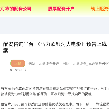
大可靠的配资公司
股票配资开户
线上配资
配资咨询平台 《马力欧银河大电影》预告上线
案
上线
来源：元鼎证券开户
网站：元鼎证券_元鼎证券AP
18 18:30:07
当布丽·拉尔森配音的罗莎塔在彗星观测站仰望星空配资咨询平台，当本尼
曾被视为“游戏彩蛋合集”的系列，正在银河中寻找自己的灵魂
预告片开头，那个熟悉的迷你酷霸仍被关在笼中。而下一秒，一颗流星