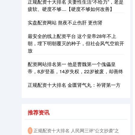
正规配资十大排名 夫妻性生活“不给力”，老是
疲软、硬度不够....【硬度不够如何改善】
实盘配资网站 熬夜不止伤肝 更伤肾
最安全的线上配资平台 这个皇帝28年不上
朝，埋下明朝覆灭的种子，但社会风气空前开
深证成指
14311.01
+200.89
+1.42%
放
配资网站排名第一 他是曹魏第一个傀儡皇
帝，8岁登基，14岁失权，22岁被废，却善终
正规配资十大排名 金匮肾气丸：补肾第一方
沪深300
4694.44
+43.13
+0.93%
推荐资讯
​正规配资十大排名 人民网三评“公文抄袭”之
1