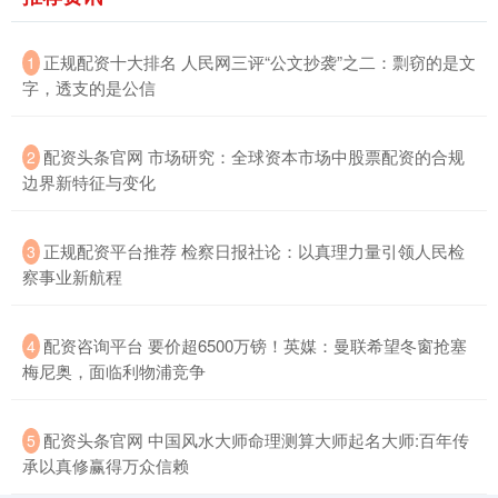
​正规配资十大排名 人民网三评“公文抄袭”之二：剽窃的是文
1
字，透支的是公信
​配资头条官网 市场研究：全球资本市场中股票配资的合规
2
边界新特征与变化
​正规配资平台推荐 检察日报社论：以真理力量引领人民检
3
察事业新航程
​配资咨询平台 要价超6500万镑！英媒：曼联希望冬窗抢塞
4
梅尼奥，面临利物浦竞争
​配资头条官网 中国风水大师命理测算大师起名大师:百年传
5
承以真修赢得万众信赖