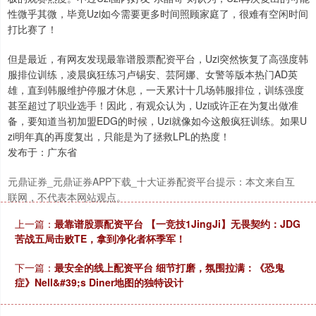
性微乎其微，毕竟Uzi如今需要更多时间照顾家庭了，很难有空闲时间
打比赛了！
但是最近，有网友发现最靠谱股票配资平台，Uzi突然恢复了高强度韩
服排位训练，凌晨疯狂练习卢锡安、芸阿娜、女警等版本热门AD英
雄，直到韩服维护停服才休息，一天累计十几场韩服排位，训练强度
甚至超过了职业选手！因此，有观众认为，Uzi或许正在为复出做准
备，要知道当初加盟EDG的时候，Uzi就像如今这般疯狂训练。如果U
zi明年真的再度复出，只能是为了拯救LPL的热度！
发布于：广东省
元鼎证券_元鼎证券APP下载_十大证券配资平台提示：本文来自互
联网，不代表本网站观点。
上一篇：
最靠谱股票配资平台 【一竞技1JingJi】无畏契约：JDG
苦战五局击败TE，拿到净化者杯季军！
下一篇：
最安全的线上配资平台 细节打磨，氛围拉满：《恐鬼
症》Nell&#39;s Diner地图的独特设计