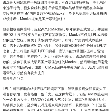
BLG最大问题就在于教练组过于平庸，不仅游戏理解落后，更无法约
束选手行为，很多粉丝都是呼吁管理层明年能够重新启用在今年第二
赛段中期被“斩杀”的世界冠军教练Maokai，毕竟从执教生涯所取得的
成绩来看，Maokai堪称是国产最强教练！
但是根据圈内爆料，沉寂许久的Maokai，明年或将正式复出，并且回
归EDG！只不过双方目前还没有签署协议。Maokai不仅是LPL成绩最
好的国产教练，更属于典型的“学院派”，偏向于严厉的韩式教练风
格，需要话语权能够约束住选手。另外透露EDG转会积分排在LPL第
七名，所以相信如果回归EDG的话，应该有能力带领队伍冲击冒泡
赛，甚至争取世界赛席位。对此很多粉丝表示，BLG的管理层是很失
败的，放弃了执教成绩系国产最佳教练的Maokai，然后继续使用毫无
执教能力的BigWei，如果当初Maokai担任主教练的话，BLG纪律性和
运营能力必然会有较大提升！
展开剩余47%
LPL在国际赛事的成绩表现不断刷新下限，导致很多观众彻底丧失了
观赛积极性，联赛热度一落千丈。在这种背景下，包括Tabe教练在内
的一众业内人士，都希望作为LPL人气和影响力最高的明星选手Uzi，
能够再次复出，至少可以满足观众玩家的情怀，从而拯救LPL低迷至
极的观赛热度。不过Uzi圈内好友“水晶哥”则认为，Uzi再次复出的可能