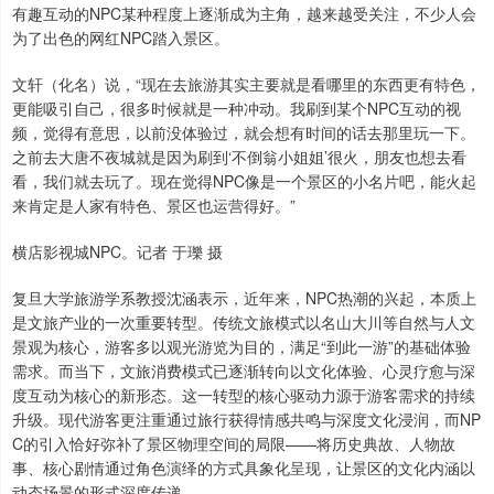
有趣互动的NPC某种程度上逐渐成为主角，越来越受关注，不少人会
为了出色的网红NPC踏入景区。
文轩（化名）说，“现在去旅游其实主要就是看哪里的东西更有特色，
更能吸引自己，很多时候就是一种冲动。我刷到某个NPC互动的视
频，觉得有意思，以前没体验过，就会想有时间的话去那里玩一下。
之前去大唐不夜城就是因为刷到‘不倒翁小姐姐’很火，朋友也想去看
看，我们就去玩了。现在觉得NPC像是一个景区的小名片吧，能火起
来肯定是人家有特色、景区也运营得好。”
横店影视城NPC。记者 于瓅 摄
复旦大学旅游学系教授沈涵表示，近年来，NPC热潮的兴起，本质上
是文旅产业的一次重要转型。传统文旅模式以名山大川等自然与人文
景观为核心，游客多以观光游览为目的，满足“到此一游”的基础体验
需求。而当下，文旅消费模式已逐渐转向以文化体验、心灵疗愈与深
度互动为核心的新形态。这一转型的核心驱动力源于游客需求的持续
升级。现代游客更注重通过旅行获得情感共鸣与深度文化浸润，而NP
C的引入恰好弥补了景区物理空间的局限——将历史典故、人物故
事、核心剧情通过角色演绎的方式具象化呈现，让景区的文化内涵以
动态场景的形式深度传递。