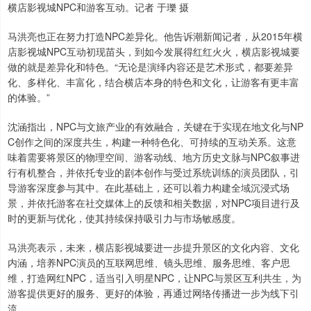
横店影视城NPC和游客互动。记者 于瓅 摄
马洪亮也正在努力打造NPC差异化。他告诉潮新闻记者，从2015年横
店影视城NPC互动初现苗头，到如今发展得红红火火，横店影视城要
做的就是差异化和特色。“无论是演绎内容还是艺术形式，都要差异
化、多样化、丰富化，结合横店本身的特色和文化，让游客有更丰富
的体验。”
沈涵指出，NPC与文旅产业的有效融合，关键在于实现在地文化与NP
C创作之间的深度共生，构建一种特色化、可持续的互动关系。这意
味着需要将景区的物理空间、游客动线、地方历史文脉与NPC叙事进
行有机整合，并依托专业的剧本创作与受过系统训练的演员团队，引
导游客深度参与其中。在此基础上，还可以着力构建全域沉浸式场
景，并依托游客在社交媒体上的反馈和相关数据，对NPC项目进行及
时的更新与优化，使其持续保持吸引力与市场敏感度。
马洪亮表示，未来，横店影视城要进一步提升景区的文化内容、文化
内涵，培养NPC演员的互联网思维、镜头思维、服务思维、客户思
维，打造网红NPC，适当引入明星NPC，让NPC与景区互利共生，为
游客提供更好的服务、更好的体验，再通过网络传播进一步为线下引
流。