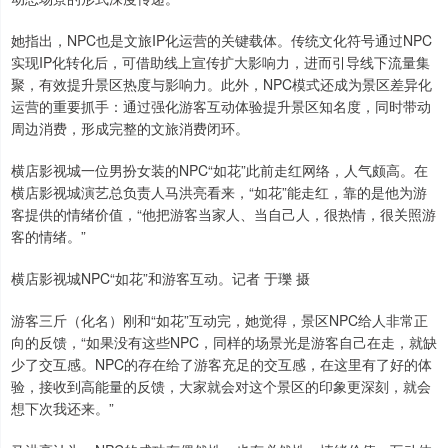
她指出，NPC也是文旅IP化运营的关键载体。传统文化符号通过NPC
实现IP化转化后，可借助线上宣传扩大影响力，进而引导线下流量集
聚，有效提升景区热度与影响力。此外，NPC模式还成为景区差异化
运营的重要抓手：通过强化游客互动体验提升景区知名度，同时带动
周边消费，形成完整的文旅消费闭环。
横店影视城一位男扮女装的NPC“如花”此前走红网络，人气颇高。在
横店影视城演艺总负责人马洪亮看来，“如花”能走红，靠的是他为游
客提供的情绪价值，“他把游客当家人、当自己人，很热情，很关照游
客的情绪。”
横店影视城NPC“如花”和游客互动。记者 于瓅 摄
游客三斤（化名）刚和“如花”互动完，她觉得，景区NPC给人非常正
向的反馈，“如果没有这些NPC，同样的场景光是游客自己在走，就缺
少了交互感。NPC的存在给了游客充足的交互感，在这里有了好的体
验，接收到高能量的反馈，大家就会对这个景区的印象更深刻，就会
想下次我还来。”