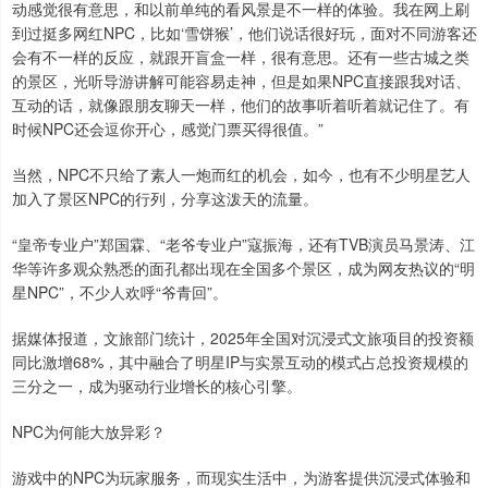
动感觉很有意思，和以前单纯的看风景是不一样的体验。我在网上刷
到过挺多网红NPC，比如‘雪饼猴’，他们说话很好玩，面对不同游客还
会有不一样的反应，就跟开盲盒一样，很有意思。还有一些古城之类
的景区，光听导游讲解可能容易走神，但是如果NPC直接跟我对话、
互动的话，就像跟朋友聊天一样，他们的故事听着听着就记住了。有
时候NPC还会逗你开心，感觉门票买得很值。”
当然，NPC不只给了素人一炮而红的机会，如今，也有不少明星艺人
加入了景区NPC的行列，分享这泼天的流量。
“皇帝专业户”郑国霖、“老爷专业户”寇振海，还有TVB演员马景涛、江
华等许多观众熟悉的面孔都出现在全国多个景区，成为网友热议的“明
星NPC”，不少人欢呼“爷青回”。
据媒体报道，文旅部门统计，2025年全国对沉浸式文旅项目的投资额
同比激增68%，其中融合了明星IP与实景互动的模式占总投资规模的
三分之一，成为驱动行业增长的核心引擎。
NPC为何能大放异彩？
游戏中的NPC为玩家服务，而现实生活中，为游客提供沉浸式体验和