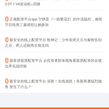
3.0T？V6发动机+四驱
​正规配资平台app 宁静是《一路繁花2》的中流砥柱，难怪
2
节目组再三邀请想让她参加
​最安全的线上配资平台 牧神记：少年祖师文元与秦牧告别
3
之后，两人还能再次相见吗
​最靠谱股票配资平台 从投资者群体视角看股票配资的合规
4
边界实战经验
​最安全的线上配资平台 深夜！全线崩跌！美股再遭猛烈抛
5
售 发生了什么？