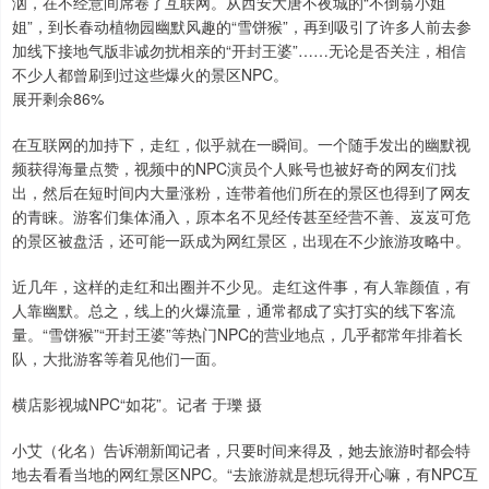
汹，在不经意间席卷了互联网。从西安大唐不夜城的“不倒翁小姐
姐”，到长春动植物园幽默风趣的“雪饼猴”，再到吸引了许多人前去参
加线下接地气版非诚勿扰相亲的“开封王婆”……无论是否关注，相信
不少人都曾刷到过这些爆火的景区NPC。
展开剩余86%
在互联网的加持下，走红，似乎就在一瞬间。一个随手发出的幽默视
频获得海量点赞，视频中的NPC演员个人账号也被好奇的网友们找
出，然后在短时间内大量涨粉，连带着他们所在的景区也得到了网友
的青睐。游客们集体涌入，原本名不见经传甚至经营不善、岌岌可危
的景区被盘活，还可能一跃成为网红景区，出现在不少旅游攻略中。
近几年，这样的走红和出圈并不少见。走红这件事，有人靠颜值，有
人靠幽默。总之，线上的火爆流量，通常都成了实打实的线下客流
量。“雪饼猴”“开封王婆”等热门NPC的营业地点，几乎都常年排着长
队，大批游客等着见他们一面。
横店影视城NPC“如花”。记者 于瓅 摄
小艾（化名）告诉潮新闻记者，只要时间来得及，她去旅游时都会特
地去看看当地的网红景区NPC。“去旅游就是想玩得开心嘛，有NPC互