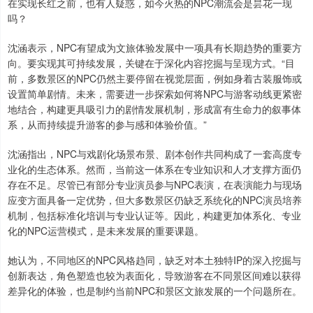
在实现长红之前，也有人疑惑，如今火热的NPC潮流会是昙花一现
吗？
沈涵表示，NPC有望成为文旅体验发展中一项具有长期趋势的重要方
向。要实现其可持续发展，关键在于深化内容挖掘与呈现方式。“目
前，多数景区的NPC仍然主要停留在视觉层面，例如身着古装服饰或
设置简单剧情。未来，需要进一步探索如何将NPC与游客动线更紧密
地结合，构建更具吸引力的剧情发展机制，形成富有生命力的叙事体
系，从而持续提升游客的参与感和体验价值。”
沈涵指出，NPC与戏剧化场景布景、剧本创作共同构成了一套高度专
业化的生态体系。然而，当前这一体系在专业知识和人才支撑方面仍
存在不足。尽管已有部分专业演员参与NPC表演，在表演能力与现场
应变方面具备一定优势，但大多数景区仍缺乏系统化的NPC演员培养
机制，包括标准化培训与专业认证等。因此，构建更加体系化、专业
化的NPC运营模式，是未来发展的重要课题。
她认为，不同地区的NPC风格趋同，缺乏对本土独特IP的深入挖掘与
创新表达，角色塑造也较为表面化，导致游客在不同景区间难以获得
差异化的体验，也是制约当前NPC和景区文旅发展的一个问题所在。