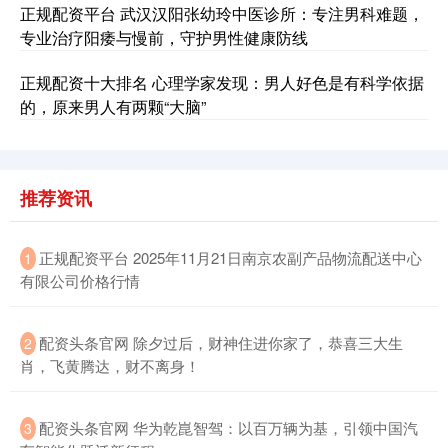
正规配资平台 武汉汉阳张幼玲中医诊所：专注男科难题，
专业治疗阳痿与慢前，守护男性健康防线
正规配资十大排名 心理学家发现：男人好色是有科学依据
的，原来男人有两颗“大脑”
沪深300
4651.31
-6.85
-0.15%
推荐资讯
​正规配资平台 2025年11月21日南京农副产品物流配送中心
1
有限公司价格行情
北证50
1122.88
+3.42
+0.30%
​配资头条官网 除夕过后，财神住进你家了，恭喜三大生
2
肖，飞黄腾达，财不离身！
​配资头条官网 华为乾崑智驾：以百万辆为基，引领中国汽
3