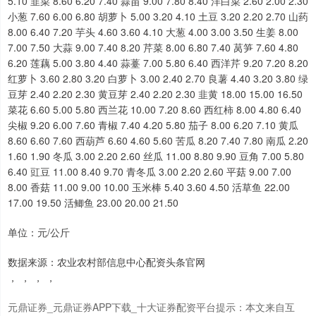
5.10 韭菜 8.60 6.20 7.40 蒜苗 9.00 7.80 8.40 洋白菜 2.60 2.00 2.30
小葱 7.60 6.00 6.80 胡萝卜 5.00 3.20 4.10 土豆 3.20 2.20 2.70 山药
8.00 6.40 7.20 芋头 4.60 3.60 4.10 大葱 4.00 3.00 3.50 生姜 8.00
深证成指
14110.12
-34.08
-0.24%
7.00 7.50 大蒜 9.00 7.40 8.20 芹菜 8.00 6.80 7.40 莴笋 7.60 4.80
6.20 莲藕 5.00 3.80 4.40 蒜薹 7.00 5.80 6.40 西洋芹 9.20 7.20 8.20
红萝卜 3.60 2.80 3.20 白萝卜 3.00 2.40 2.70 良薯 4.40 3.20 3.80 绿
豆芽 2.40 2.20 2.30 黄豆芽 2.40 2.20 2.30 韭黄 18.00 15.00 16.50
菜花 6.60 5.00 5.80 西兰花 10.00 7.20 8.60 西红柿 8.00 4.80 6.40
尖椒 9.20 6.00 7.60 青椒 7.40 4.20 5.80 茄子 8.00 6.20 7.10 黄瓜
8.60 6.60 7.60 西葫芦 6.60 4.60 5.60 苦瓜 8.20 7.40 7.80 南瓜 2.20
1.60 1.90 冬瓜 3.00 2.20 2.60 丝瓜 11.00 8.80 9.90 豆角 7.00 5.80
6.40 豇豆 11.00 8.40 9.70 青冬瓜 3.00 2.20 2.60 平菇 9.00 7.00
沪深300
4651.31
-6.85
-0.15%
8.00 香菇 11.00 9.00 10.00 玉米棒 5.40 3.60 4.50 活草鱼 22.00
17.00 19.50 活鲫鱼 23.00 20.00 21.50
单位：元/公斤
数据来源：农业农村部信息中心配资头条官网
， ， ， ，
元鼎证券_元鼎证券APP下载_十大证券配资平台提示：本文来自互