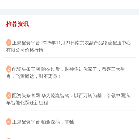
推荐资讯
​正规配资平台 2025年11月21日南京农副产品物流配送中心
1
有限公司价格行情
沪深300
4694.44
+43.13
+0.93%
​配资头条官网 除夕过后，财神住进你家了，恭喜三大生
2
肖，飞黄腾达，财不离身！
​配资头条官网 华为乾崑智驾：以百万辆为基，引领中国汽
3
车智能化跃迁新征程
北证50
1134.24
+11.37
+1.01%
​正规配资平台 帕金森病，非独
4