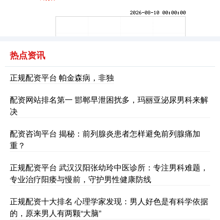
期指IC0
7877.80
+164.40
+2.13%
热点资讯
正规配资平台 帕金森病，非独
配资网站排名第一 邯郸早泄困扰多，玛丽亚泌尿男科来解
上证综指
3940.04
+39.68
+1.02%
决
配资咨询平台 揭秘：前列腺炎患者怎样避免前列腺痛加
重？
正规配资平台 武汉汉阳张幼玲中医诊所：专注男科难题，
专业治疗阳痿与慢前，守护男性健康防线
正规配资十大排名 心理学家发现：男人好色是有科学依据
深证成指
14311.01
+200.89
+1.42%
的，原来男人有两颗“大脑”