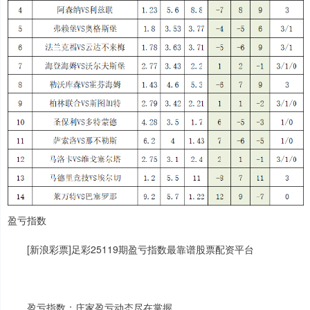
盈亏指数
[新浪彩票]足彩25119期盈亏指数最靠谱股票配资平台
盈亏指数：庄家盈亏动态尽在掌握