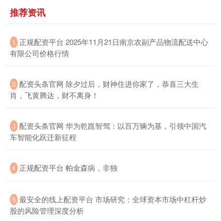
推荐资讯
北证50
1122.88
+3.42
+0.30%
​正规配资平台 2025年11月21日南京农副产品物流配送中心
1
有限公司价格行情
​配资头条官网 除夕过后，财神住进你家了，恭喜三大生
2
肖，飞黄腾达，财不离身！
​配资头条官网 华为乾崑智驾：以百万辆为基，引领中国汽
3
创业板指
3515.56
-19.58
-0.55%
车智能化跃迁新征程
​正规配资平台 帕金森病，非独
4
​最安全的线上配资平台 市场研究：全球资本市场中杠杆炒
5
股的风险管理深度分析