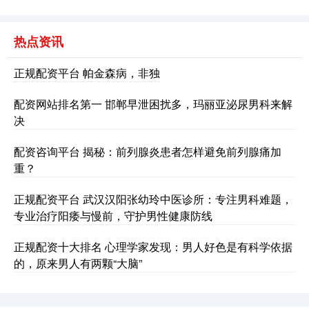
热点资讯
深证成指
14110.12
-34.08
-0.24%
正规配资平台 帕金森病，非独
配资网站排名第一 邯郸早泄困扰多，玛丽亚泌尿男科来解
决
配资咨询平台 揭秘：前列腺炎患者怎样避免前列腺痛加
重？
正规配资平台 武汉汉阳张幼玲中医诊所：专注男科难题，
沪深300
4651.31
-6.85
-0.15%
专业治疗阳痿与慢前，守护男性健康防线
正规配资十大排名 心理学家发现：男人好色是有科学依据
的，原来男人有两颗“大脑”